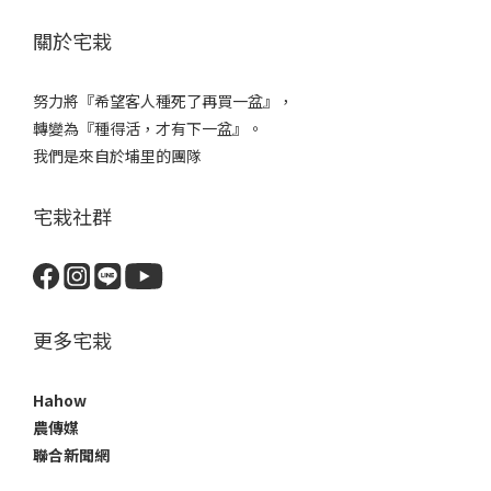
關於宅栽
努力將『希望客人種死了再買一盆』，
轉變為『種得活，才有下一盆』。
我們是來自於埔里的團隊
宅栽社群
更多宅栽
Hahow
農傳媒
聯合新聞網