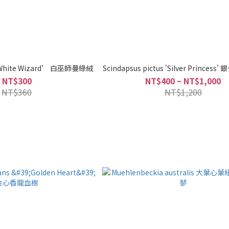
‘White Wizard’ 白巫師蔓綠絨
Scindapsus pictus 'Silver Princes
NT$300
NT$400 ~ NT$1,000
NT$360
NT$1,200