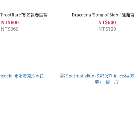
p. 'Frostflare'寒芒報春苣苔
Dracaena 'Song of Siam' 暹
NT$800
NT$600
NT$960
NT$720