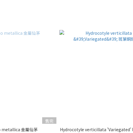
售完
go metallica 金屬仙茅
Hydrocotyle verticillata 'Variega