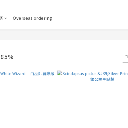
務
Overseas ordering
85%