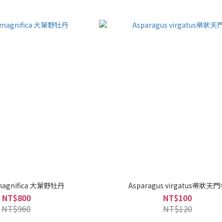
 magnifica 大葉野牡丹
Asparagus virgatus帚狀天
NT$800
NT$100
NT$960
NT$120