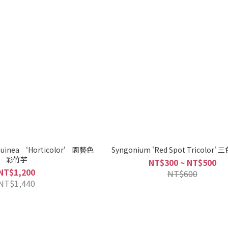
guinea ‘Horticolor’ 園藝色
Syngonium 'Red Spot Tricolor
彩竹芋
NT$300 ~ NT$500
NT$1,200
NT$600
NT$1,440