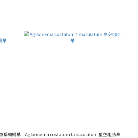
ted' 斑葉銅錢草
Aglaonema costatum f. maculatum 星空粗肋草