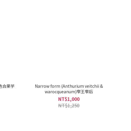
' 三色合果芋
Narrow form (Anthurium veitchii &
warocqueanum)窄王窄后
NT$1,000
NT$1,250