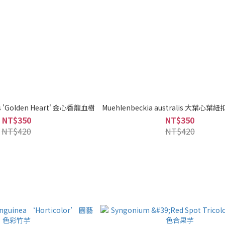
ns 'Golden Heart' 金心香龍血樹
Muehlenbeckia australis 大葉心
NT$350
NT$350
NT$420
NT$420