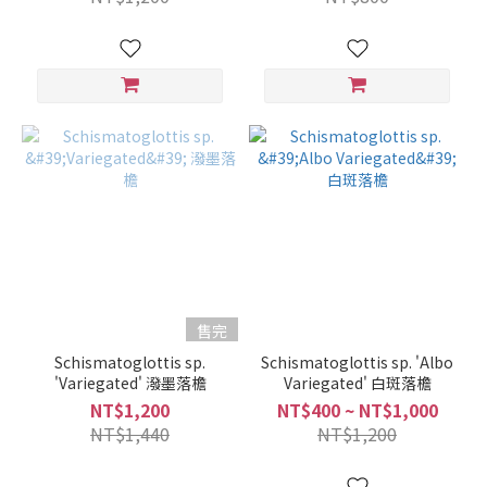
售完
Schismatoglottis sp.
Schismatoglottis sp. 'Albo
'Variegated' 潑墨落檐
Variegated' 白斑落檐
NT$1,200
NT$400 ~ NT$1,000
NT$1,440
NT$1,200