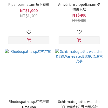
Piper parmatum 盾葉胡椒
Amydrium zippelianum 棕
櫚雷公連
NT$1,000
NT$400
NT$1,200
NT$480
Rhodospatha sp.紅苞芋屬
Schismatoglottis wallichii
'Variegated' 斑葉電光芋
NT$400