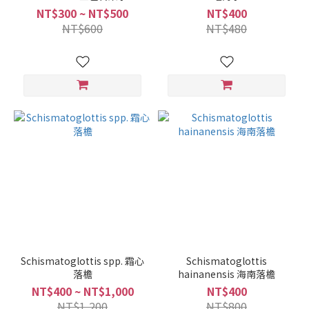
NT$300 ~ NT$500
NT$400
NT$600
NT$480
Schismatoglottis spp. 霜心
Schismatoglottis
落檐
hainanensis 海南落檐
NT$400 ~ NT$1,000
NT$400
NT$1,200
NT$800