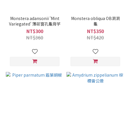
Monstera adansonii 'Mint
Monstera obliqua OB洞洞
Variegated' 薄荷窗孔龜背芋
龜
NT$300
NT$350
NT$360
NT$420