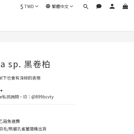
$
TWD
繁體中文
lla sp. 黑卷柏
射下也會有深棕的表現
✦
e私訊詢問，ID：@899bcvty
：乙箱免運費
：羽毛/熊貓孔雀薑隨機出貨