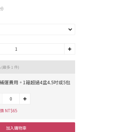
20
品
(最多 1 件)
1補運費用。1箱超過4盆4.5吋或5包
價 NT$65
加入購物車