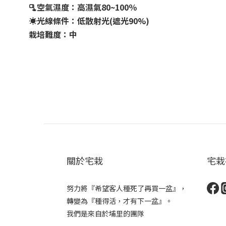
🫗
空氣濕度：高濕氣80~100％
☀️
光線條件：低散射光(遮光90%)
栽培難度：中
關於宅栽
宅栽
努力將『希望客人種死了再買一盆』，
轉變為『種得活，才有下一盆』。
我們是來自於埔里的團隊