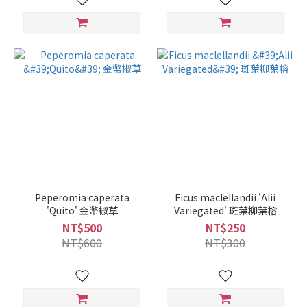
Peperomia caperata
Ficus maclellandii 'Alii
'Quito' 金幣椒草
Variegated' 斑葉柳葉榕
NT$500
NT$250
NT$600
NT$300