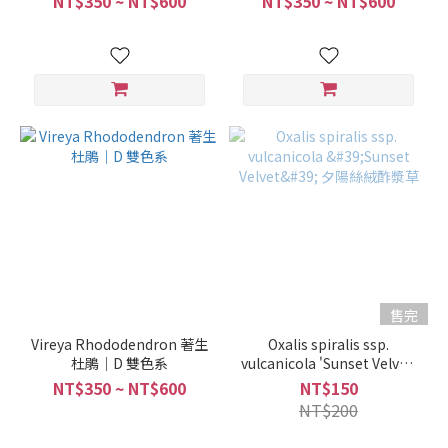
NT$350 ~ NT$600
NT$350 ~ NT$600
售完
Vireya Rhododendron 著生
Oxalis spiralis ssp.
杜鵑｜D 雙色系
vulcanicola 'Sunset Velvet'
夕陽絲絨酢漿草
NT$350 ~ NT$600
NT$150
NT$200