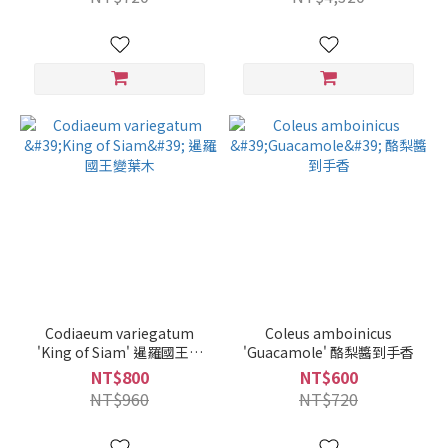
Codiaeum variegatum
Coleus amboinicus
'King of Siam' 暹羅國王變
'Guacamole' 酪梨醬到手香
葉木
NT$800
NT$600
NT$960
NT$720