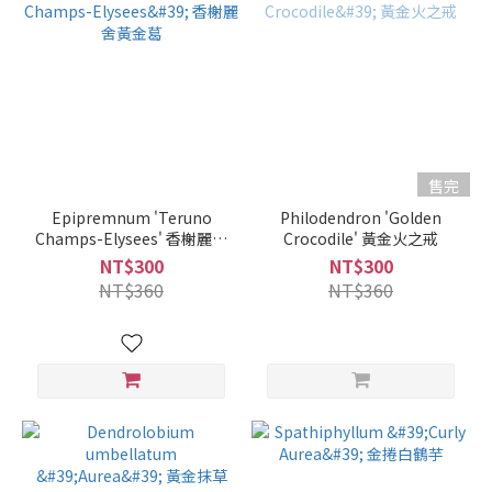
售完
Epipremnum 'Teruno
Philodendron 'Golden
Champs-Elysees' 香榭麗舍
Crocodile' 黃金火之戒
黃金葛
NT$300
NT$300
NT$360
NT$360