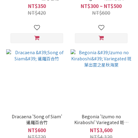
樹
NT$350
NT$300 ~ NT$500
NT$420
NT$600
Dracaena 'Song of Siam'
Begonia 'Izumo no
暹羅百合竹
Kiraboshi' Variegated 斑葉
出雲之星秋海棠
NT$600
NT$3,600
NT$720
NT$4,320