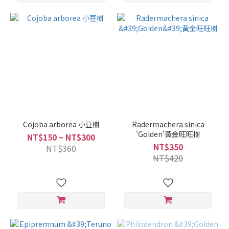
Cojoba arborea 小豆樹
Radermachera sinica
'Golden'黃金旺旺樹
NT$150 ~ NT$300
NT$350
NT$360
NT$420