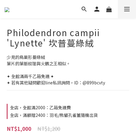
Philodendron campii
'Lynette' 坎普蔓綠絨
少見的鳥巢形蔓綠絨
葉片的葉脈紋理與火鶴之王相似。
✦ 全館滿兩千乙箱免運 ✦
✦ 若有其他疑問歡迎line私訊詢問，ID：@899bcvty
全店，全館滿2000：乙箱免運費
全店，滿額贈2400：羽毛/熊貓孔雀薑隨機出貨
NT$1,200
NT$1,000