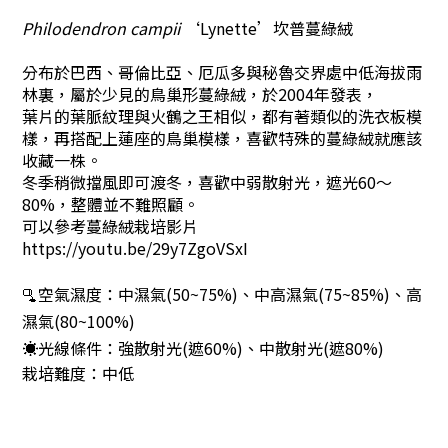
Philodendron campii
‘Lynette’坎普蔓綠絨
分布於巴西、哥倫比亞、厄瓜多與秘魯交界處中低海拔雨
林裏，屬於少見的鳥巢形蔓綠絨，於2004年發表，
葉片的葉脈紋理與火鶴之王相似，都有著類似的洗衣板模
樣，再搭配上蓮座的鳥巢模樣，喜歡特殊的蔓綠絨就應該
收藏一株。
冬季稍微擋風即可渡冬，
喜歡中弱散射光，遮光60～
80%，整體並不難照顧。
可以參考蔓綠絨栽培影片
https://youtu.be/29y7ZgoVSxI
🫗空氣濕度：
中濕氣(50~75%)
、
中高濕氣(75~85%)、
高
濕氣(80~100%)
☀️光線條件：
強散射光(遮60%)
、
中散射光(遮80%)
栽培難度：中低