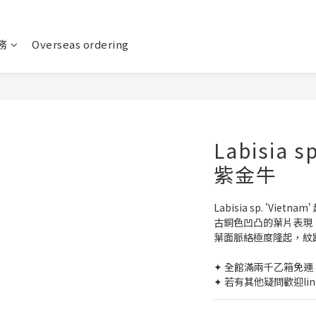
務
Overseas ordering
Labisia s
紫金牛
Labisia sp. 'Vietn
古銅色凹凸的葉片表現
葉面脈絡極度隆起，紋
✦ 全館滿兩千乙箱免運 
✦ 若有其他疑問歡迎lin