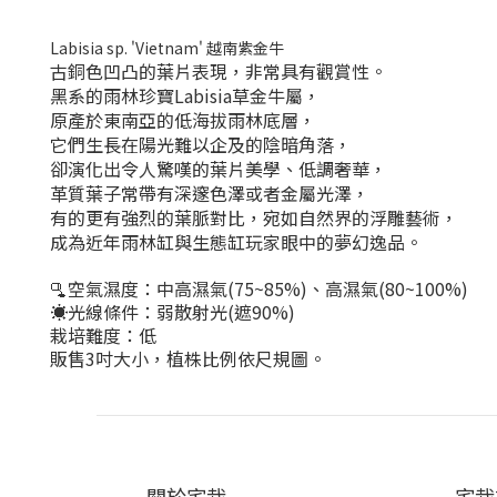
Labisia sp. 'Vietnam' 越南紫金牛
古銅色凹凸的葉片表現，非常具有觀賞性。
黑系的雨林珍寶Labisia草金牛屬，
原產於東南亞的低海拔雨林底層，
它們生長在陽光難以企及的陰暗角落，
卻演化出令人驚嘆的葉片美學、低調奢華，
革質葉子常帶有深邃色澤或者金屬光澤，
有的更有強烈的葉脈對比，宛如自然界的浮雕藝術，
成為近年雨林缸與生態缸玩家眼中的夢幻逸品。
🫗空氣濕度：中高濕氣(75~85%)、高濕氣(80~100%)
☀️光線條件：弱散射光(遮90%)
栽培難度：低
販售3吋大小，植株比例依尺規圖。
關於宅栽
宅栽