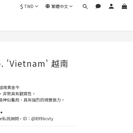
$
TWD
繁體中文
p. 'Vietnam' 越南
am' 越南紫金牛
，非常具有觀賞性。
路神似龜殼，具有強烈的視覺張力。
✦
e私訊詢問，ID：@899bcvty