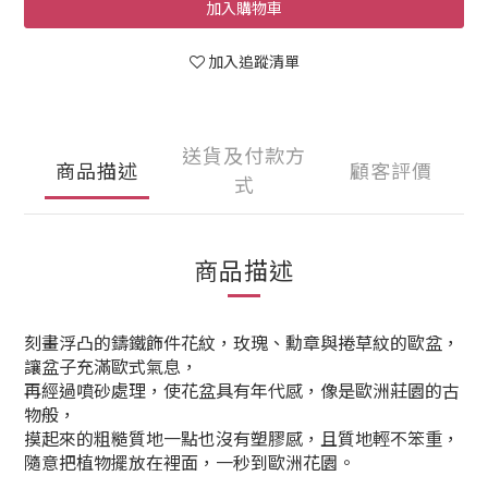
加入購物車
加入追蹤清單
送貨及付款方
商品描述
顧客評價
式
商品描述
刻畫浮凸的鑄鐵飾件花紋，玫瑰、勳章與捲草紋的歐盆，
讓盆子充滿歐式氣息，
再經過噴砂處理，使花盆具有年代感，像是歐洲莊園的古
物般，
摸起來的粗糙質地一點也沒有塑膠感，且質地輕不笨重，
隨意把植物擺放在裡面，一秒到歐洲花園。