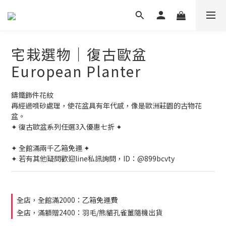
宅栽選物｜復古歐盆
European Planter
鑄鐵飾件花紋
再經過噴砂處理，使花盆具有年代感，像是歐洲莊園的古物花
盆。
✦ 復古歐盆系列任選3入優惠七折 ✦
✦ 全館滿兩千乙箱免運 ✦
✦ 若有其他疑問歡迎line私訊詢問，ID：@899bcvty
全店，全館滿2000：乙箱免運費
全店，滿額贈2400：羽毛/熊貓孔雀薑隨機出貨