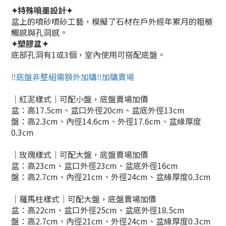
✦特殊噴墨設計
✦
盆上的噴砂噴砂工藝，模擬了石材在戶外經年累月的粗糙
觸感與孔洞感。
✦塑膠盆
✦
底部孔洞有1或3個，室內使用可搭配底盤。
‼️底盤非整組需額外加購‼️加購賣場
｜紅泥樣式
｜可配小盤，底盤賣場加價
盆：
高17.5
cm、盆口外徑20cm、盆底外
徑13
cm
盤：高2.3cm、
內徑14.6cm、外徑17.6cm、盆緣厚度
0.3cm
｜玫瑰樣式
｜可配大盤
，底盤賣場加價
盆：
高23
cm、盆口外徑23cm、盆底外
徑16
cm
盤：
高2.7cm、
內徑21cm、外徑24cm、盆緣厚度0.3cm
｜羅馬柱樣式
｜可配大盤
，底盤賣場加價
盆：
高22
cm、盆口外徑25cm、盆底外
徑18.5
cm
盤：
高2.7cm、
內徑21cm、外徑24cm、盆緣厚度0.3cm