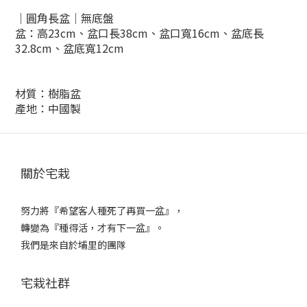
｜圓角長盆
｜
無底盤
盆：
高23
cm、盆口長38cm、
盆口寬16cm、盆底長
32.8
cm、盆底寬12
cm
材質：樹脂盆
產地：中國製
關於宅栽
努力將『希望客人種死了再買一盆』，
轉變為『種得活，才有下一盆』。
我們是來自於埔里的團隊
宅栽社群