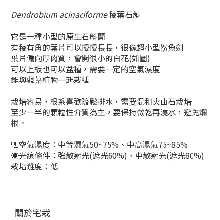
Dendrobium acinaciforme
稜葉石斛
它是一種小型的原生石斛蘭
有稜有角的葉片可以慢慢長長，很像超小型鯊魚劍
葉片偏向厚肉質，
會開很小的白花(如圖)
可以上板也可以盆種，需要一定的空氣濕度
能與觀葉植物一起栽種
栽培容易，
根系喜歡疏鬆排水，需要混和火山石栽培
至少一半的顆粒性介質為主，要保持微乾再澆水，避免爛
根。
🫗空氣濕度：中等濕氣50~75%、中高濕氣75~85%
☀️光線條件：強散射光(遮光60%)、中散射光(遮光80%)
栽培難度：低
關於宅栽