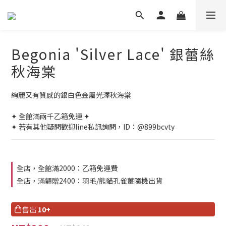
Begonia 'Silver Lace' 銀蕾絲
秋海棠
絢麗又有質感的銀白色金屬光澤秋海棠
✦ 全館滿兩千乙箱免運 ✦
✦ 若有其他疑問歡迎line私訊詢問，ID：@899bcvty
全店，全館滿2000：乙箱免運費
全店，滿額贈2400：羽毛/熊貓孔雀薑隨機出貨
售出
10+