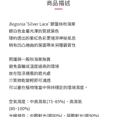
商品描述
Begonia
'Silver Lace' 銀蕾絲秋海棠
銀白色金屬光澤的質感葉色
隱約透出的紫紅色彩
更增添神秘氣息
稍有凹凸捲曲的葉面帶來另種觀賞性
照護與一般秋海棠無異
避免直曬或溫度過高的環境
放在陰涼通風的遮光處
介質微乾變輕即可澆透
可以塞在植物堆當中保持穩定的環境濕度。
空氣濕度：中高濕氣(75~85%)、高濕氣
(80~100%)
光線條件：中散射光(遮80%)、弱散射光(遮90%)