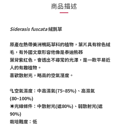
商品描述
Siderasis fuscata
絨氈草
原產在熱帶美洲鴨跖草科的植物，葉片具有棕色絨
毛，有外國文章形容他像是泰迪熊🧸
葉背紫紅色，會透出不尋常的光澤，是一款平易近
人的有趣植物。
喜歡散射光，略高的空氣溼度。
🫗空氣濕度：中高濕氣(75~85%)、高濕氣
(80~100%)
☀️光線條件：中散射光(遮80%)、弱散射光(遮
90%)
栽培難度：低