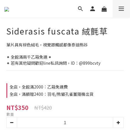
Siderasis fuscata 絨氈草
葉片具有棕色絨毛，視覺跟觸感都像泰迪熊🧸
✦ 全館滿兩千乙箱免運 ✦
✦ 若有其他疑問歡迎line私訊詢問，ID：@899bcvty
全店，全館滿2000：乙箱免運費
全店，滿額贈2400：羽毛/熊貓孔雀薑隨機出貨
NT$350
NT$420
數量