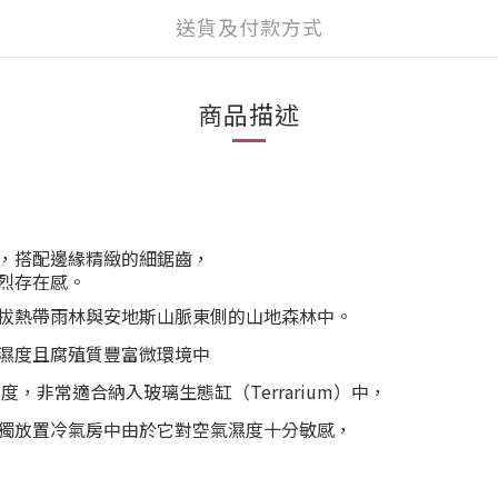
送貨及付款方式
商品描述
，搭配邊緣精緻的
細鋸齒
，
烈存在感。
拔熱帶雨林與安地斯山脈東側的山地森林中。
濕度且腐殖質豐富微環境中
，非常適合納入玻璃生態缸（Terrarium）中，
獨放置
冷氣房中
由於它對空氣濕度十分敏感，