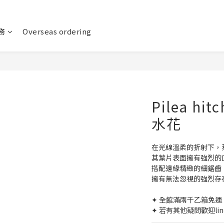
務
Overseas ordering
Pilea hi
水花
在光線溫柔的折射下，
其葉片表面擁有強烈的
搭配邊緣精緻的細鋸齒
擁有無法忽視的強烈存
✦ 全館滿兩千乙箱免運 
✦ 若有其他疑問歡迎lin