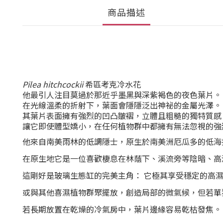
商品描述
Pilea hitchcockii
希區考克冷水花
他最引人注目莫過於那近乎墨黑與深紫褐色的夜色葉片。
在光線溫柔的折射下，葉面會隱隱泛出神祕的
金屬光澤
。
其葉片表面擁有強烈的
凹凸皺褶
，立體且粗糙的獨特質感
讓它即使體型嬌小，在任何植物群中都擁有無法忽視的強
他來自南美雨林的低調隱士
，原生於南美洲厄瓜多的低海
在原生地它是一位喜歡棲息在林蔭下、溪流旁等陰暗、高
這剛好是玻璃生態缸的完美主角：
它極其享受穩定的高濕度
或與其他喜濕植物群聚擺放，創造局部的微氣候，但若單
若長期放置在乾燥的冷氣房中，葉片邊緣容易乾枯發焦。