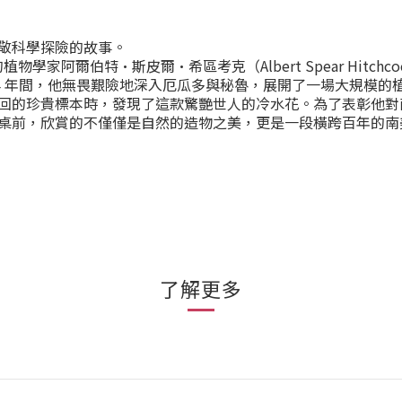
敬科學探險的故事。
植物學家阿爾伯特·斯皮爾·希區考克（Albert Spear Hitchc
1924 年間，他無畏艱險地深入厄瓜多與秘魯，展開了一場大規模
回的珍貴標本時，發現了這款驚艷世人的冷水花。為了表彰他對
桌前，欣賞的不僅僅是自然的造物之美，更是一段橫跨百年的南
了解更多