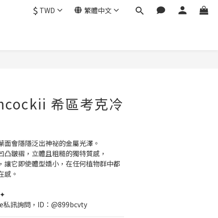
$
TWD
繁體中文
tchcockii 希區考克冷
葉面會隱隱泛出神祕的金屬光澤。
凹凸皺褶，立體且粗糙的獨特質感，
，讓它即使體型嬌小，在任何植物群中都
在感。
✦
e私訊詢問，ID：@899bcvty