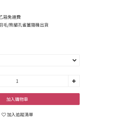
：乙箱免運費
：羽毛/熊貓孔雀薑隨機出貨
加入購物車
加入追蹤清單