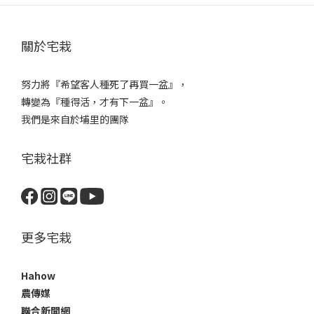
關於宅栽
努力將『希望客人種死了再買一盆』，
轉變為『種得活，才有下一盆』。
我們是來自於埔里的團隊
宅栽社群
更多宅栽
Hahow
農傳媒
聯合新聞網