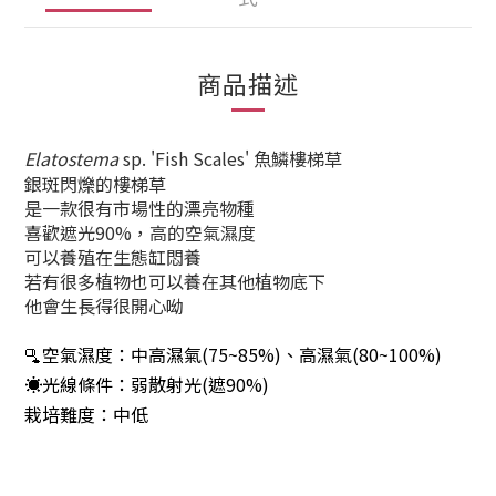
商品描述
Elatostema
sp. 'Fish Scales' 魚鱗樓梯草
銀斑閃爍的樓梯草
是一款很有市場性的漂亮物種
喜歡遮光90%，高的空氣濕度
可以養殖在生態缸悶養
若有很多植物也可以養在其他植物底下
他會生長得很開心呦
🫗空氣濕度：中高濕氣(75~85%)、高濕氣(80~100%)
☀️光線條件：弱散射光(遮90%)
栽培難度：中低