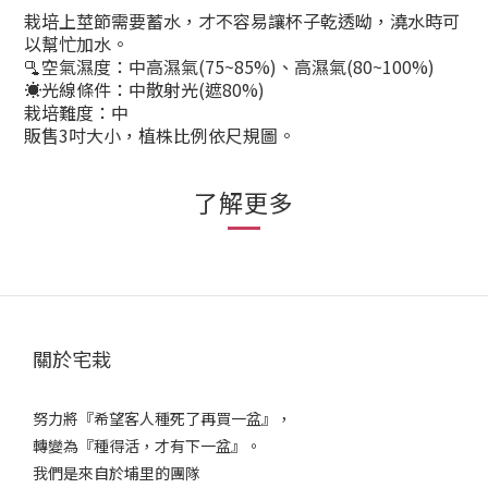
栽培上莖節需要蓄水，才不容易讓杯子乾透呦，
澆水時可
以幫忙加水。
🫗空氣濕度：中高濕氣(75~85%)、高濕氣(80~100%)
☀️光線條件：中散射光(遮80%)
栽培難度：中
販售3吋大小，植株比例依尺規圖。
了解更多
關於宅栽
努力將『希望客人種死了再買一盆』，
轉變為『種得活，才有下一盆』。
我們是來自於埔里的團隊