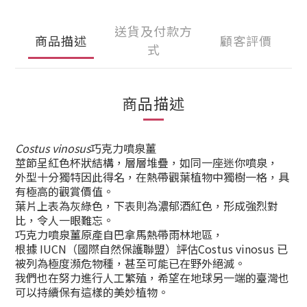
送貨及付款方
商品描述
顧客評價
式
商品描述
Costus vinosus
巧克力噴泉薑
莖節呈紅色杯狀結構，層層堆疊，如同一座迷你噴泉，
外型十分獨特因此得名，在熱帶觀葉植物中獨樹一格，具
有極高的觀賞價值。
葉片上表為灰綠色，下表則為濃郁酒紅色，形成強烈對
比，令人一眼難忘。
巧克力噴泉薑原產自巴拿馬熱帶雨林地區，
根據 IUCN（國際自然保護聯盟）評估Costus vinosus 已
被列為極度瀕危物種，甚至可能已在野外絕滅。
我們也在努力進行人工繁殖，希望在地球另一端的臺灣也
可以持續保有這樣的美妙植物。