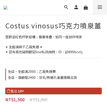
Costus vinosus巧克力噴泉薑
莖節呈紅色杯狀結構，層層堆疊，如同一座迷你噴泉
✦ 全館滿兩千乙箱免運 ✦
✦ 若有其他疑問歡迎line私訊詢問，ID：@899bcvty
全店，全館滿2000：乙箱免運費
全店，滿額贈2400：羽毛/熊貓孔雀薑隨機出貨
售出
10+
NT$1,800
NT$1,500