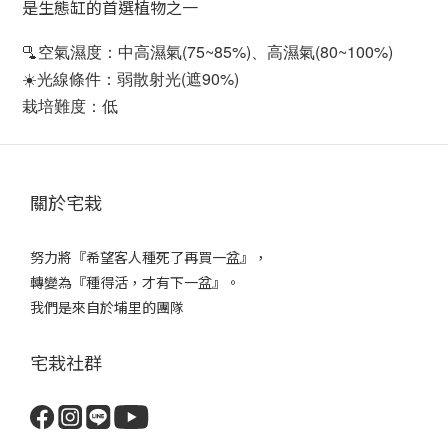
是生態缸的首選植物之一
🫗空氣濕度：中高濕氣(75~85%)、高濕氣(80~100%)
☀️光線條件：弱散射光(遮90%)
栽培難度：低
關於宅栽
努力將『希望客人種死了再買一盆』，
轉變為『種得活，才有下一盆』。
我們是來自於埔里的團隊
宅栽社群