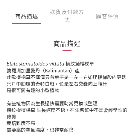
送貨及付款方
商品描述
顧客評價
式
商品描述
𝘌𝘭𝘢𝘵𝘰𝘴𝘵𝘦𝘮𝘢𝘵𝘰𝘪𝘥𝘦𝘴 𝘷𝘪𝘵𝘵𝘢𝘵𝘢 橫紋擬樓梯草
婆羅洲加里曼丹（Kalimantan）產
此款樓梯草不僅僅只有葉子是一左一右如爬樓梯般的更迭
葉片中肋處的奇特白斑，也是左右交疊向上爬升
是很可愛有趣的小型植物
有些植物因為生長過快需要時常更換或整理
橫紋擬樓梯草 生長速度不快，在生態缸中不需要經常性的
修剪
栽培難度不高
需要高的空氣濕度，也非常耐陰