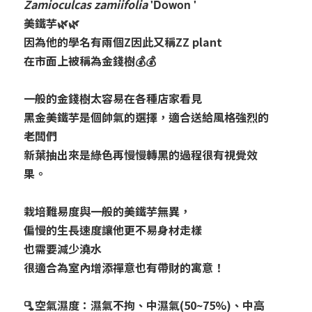
Zamioculcas zamiifolia
'
Dowon '
美鐵芋🌿🌿
因為他的學名有兩個Z因此又稱ZZ plant
在市面上被稱為金錢樹💰💰
一般的金錢樹太容易在各種店家看見
黑金美鐵芋是個帥氣的選擇，適合送給風格強烈的
老闆們
新葉抽出來是綠色再慢慢轉黑的過程很有視覺效
果。
栽培難易度與一般的美鐵芋無異，
偏慢的生長速度讓他更不易身材走樣
也需要減少澆水
很適合為室內增添禪意也有帶財的寓意！
🫗空氣濕度：濕氣不拘、中濕氣(50~75%)、中高