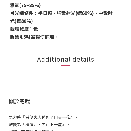
濕氣(75~85%)
☀️光線條件：半日照、強散射光(遮60%)、中散射
光(遮80%)
栽培難度：低
販售4.5吋盆讓你帥爆。
Additional details
關於宅栽
努力將『希望客人種死了再買一盆』，
轉變為『種得活，才有下一盆』。