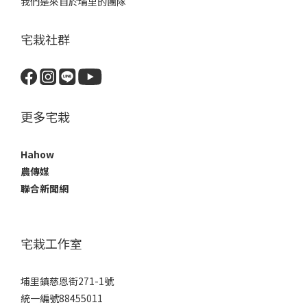
我們是來自於埔里的團隊
宅栽社群
更多宅栽
Hahow
農傳媒
聯合新聞網
宅栽工作室
埔里鎮慈恩街271-1號
統一編號88455011