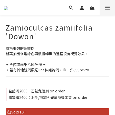
Zamioculcas zamiifolia
'Dowon'
風格很強的金錢樹
新葉抽出來是綠色再慢慢轉黑的過程很有視覺效果。
✦ 全館滿兩千乙箱免運 ✦
✦ 若有其他疑問歡迎line私訊詢問，ID：@899bcvty
全館滿2000：乙箱免運費 on order
滿額贈2400：羽毛/熊貓孔雀薑隨機出貨 on order
Sold
10+