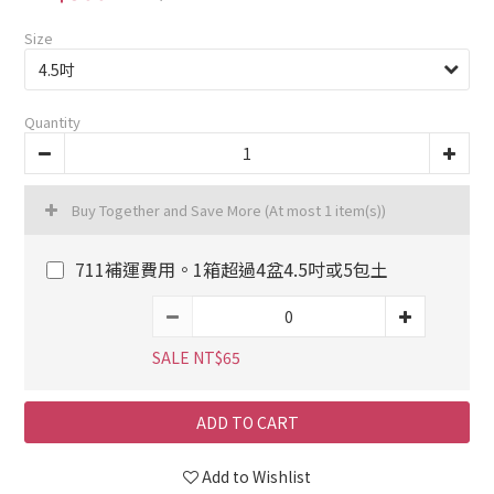
Size
Quantity
Buy Together and Save More
(At most 1 item(s))
711補運費用。1箱超過4盆4.5吋或5包土
SALE NT$65
ADD TO CART
Add to Wishlist