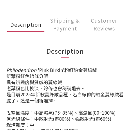
Shipping &
Customer
Description
Payment
Reviews
Description
Philodendron
'Pink Birkin'粉紅鉑金蔓綠絨
新葉粉紅色線條分明
具有辨識度與質感的蔓綠絨
老葉粉色比較淡，線條也會稍稍退去。
是目前2025年新款蔓綠絨品種，若白線條的鉑金蔓綠絨看
膩了，這是一個新選擇。
🫗空氣濕度：中高濕氣(75~85%)、高濕氣(80~100%)
☀️光線條件：中散射光(遮80%)、強散射光(遮60%)
栽培難度：中