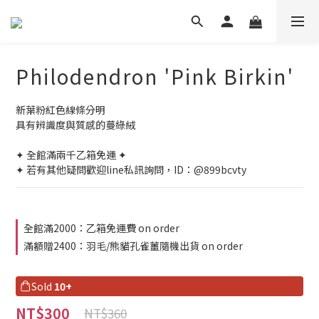
Philodendron 'Pink Birkin'
新葉粉紅色線條分明
具有辨識度與質感的蔓綠絨
✦ 全館滿兩千乙箱免運 ✦
✦ 若有其他疑問歡迎line私訊詢問，ID：@899bcvty
全館滿2000：乙箱免運費 on order
滿額贈2400：羽毛/熊貓孔雀薑隨機出貨 on order
Sold
10+
NT$300
NT$360