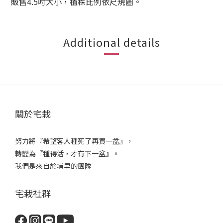
販售4.5吋大小，植株比例依尺規圖。
Additional details
關於宅栽
努力將『希望客人種死了再買一盆』，
轉變為『種得活，才有下一盆』。
我們是來自於埔里的團隊
宅栽社群