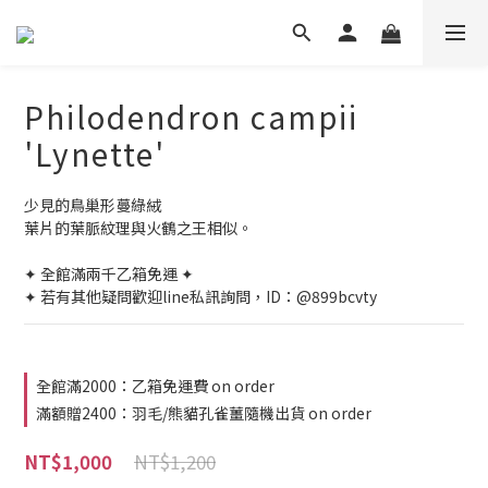
Philodendron campii
'Lynette'
少見的鳥巢形蔓綠絨
葉片的葉脈紋理與火鶴之王相似。
✦ 全館滿兩千乙箱免運 ✦
✦ 若有其他疑問歡迎line私訊詢問，ID：@899bcvty
全館滿2000：乙箱免運費 on order
滿額贈2400：羽毛/熊貓孔雀薑隨機出貨 on order
NT$1,200
NT$1,000