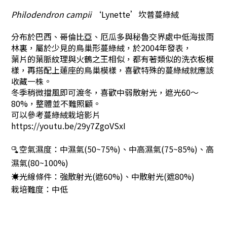
Philodendron campii
‘Lynette’坎普蔓綠絨
分布於巴西、哥倫比亞、厄瓜多與秘魯交界處中低海拔雨
林裏，屬於少見的鳥巢形蔓綠絨，於2004年發表，
葉片的葉脈紋理與火鶴之王相似，都有著類似的洗衣板模
樣，再搭配上蓮座的鳥巢模樣，喜歡特殊的蔓綠絨就應該
收藏一株。
冬季稍微擋風即可渡冬，
喜歡中弱散射光，遮光60～
80%，整體並不難照顧。
可以參考蔓綠絨栽培影片
https://youtu.be/29y7ZgoVSxI
🫗空氣濕度：
中濕氣(50~75%)
、
中高濕氣(75~85%)、
高
濕氣(80~100%)
☀️光線條件：
強散射光(遮60%)
、
中散射光(遮80%)
栽培難度：中低