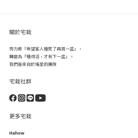
關於宅栽
努力將『希望客人種死了再買一盆』，
轉變為『種得活，才有下一盆』。
我們是來自於埔里的團隊
宅栽社群
更多宅栽
Hahow