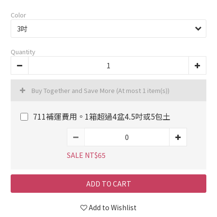
Color
Quantity
Buy Together and Save More
(At most 1 item(s))
711補運費用。1箱超過4盆4.5吋或5包土
SALE NT$65
ADD TO CART
Add to Wishlist