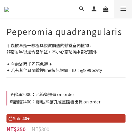
Peperomia quadrangularis
甲蟲椒草是一款極具觀賞價值的懸垂室內植物，
非常耐旱很適合當吊盆，不小心忘記澆水都沒關係
✦ 全館滿兩千乙箱免運 ✦
✦ 若有其他疑問歡迎line私訊詢問，ID：@899bcvty
全館滿2000：乙箱免運費 on order
滿額贈2400：羽毛/熊貓孔雀薑隨機出貨 on order
Sold
40+
NT$300
NT$250