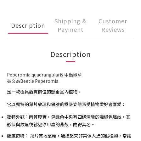
Shipping &
Customer
Description
Payment
Reviews
Description
Peperomia quadrangularis 甲蟲椒草
英文為Beetle Peperomia
是一款極具觀賞價值的懸垂室內植物。
它以獨特的葉片紋理和優雅的垂墜姿態深受植物愛好者喜愛：
獨特外觀：肉質厚實，深綠色中央有四條清晰的淺綠色脈紋，其
形狀與紋理彷彿迷你甲蟲的背殼，故得其名。
觸感奇特： 葉片質地堅硬，觸摸起來非常像人造的假植物，常讓