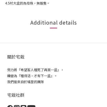
4.5吋大盆的為母株，無販售。
Additional details
關於宅栽
努力將『希望客人種死了再買一盆』，
轉變為『種得活，才有下一盆』。
我們是來自於埔里的團隊
宅栽社群