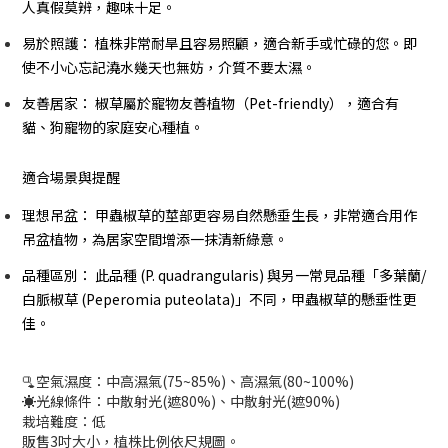
人真假莫辨，趣味十足。
易於照護： 植株非常耐旱且容易照顧，適合新手或忙碌的您。即
使不小心忘記澆水幾天也無妨，介質不要太濕。
友善居家： 椒草屬於寵物友善植物（Pet-friendly），適合有
貓、狗寵物的家庭安心種植。
適合場景與提醒
理想吊盆： 甲蟲椒草的莖部更容易自然懸垂生長，非常適合用作
吊盆植物，為居家空間增添一抹清新綠意。
品種區別： 此品種 (P. quadrangularis) 與另一常見品種「多葉蘭/
白脈椒草 (Peperomia puteolata)」不同，甲蟲椒草的懸垂性更
佳。
🫗空氣濕度：中高濕氣(75~85%)、高濕氣(80~100%)
☀️光線條件：中散射光(遮80%)、中散射光(遮90%)
栽培難度：低
販售3吋大小，植株比例依尺規圖。