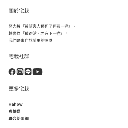
關於宅栽
努力將『希望客人種死了再買一盆』，
轉變為『種得活，才有下一盆』。
我們是來自於埔里的團隊
宅栽社群
更多宅栽
Hahow
農傳媒
聯合新聞網