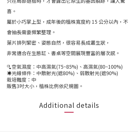
只在局部返祖時，才會露出它原生的基因痕跡，讓人驚
喜。
屬於小巧掌上型
，成年後的植株寬度約
15 公分以內
，不
會抽長需要頻繁整理。
葉片排列緊密、姿態自然，很容易長成
叢生狀
，
非常適合在生態缸、書桌等空間展現豐富的層次感。
🫗空氣濕度：中高濕氣(75~85%)、高濕氣(80~100%)
☀️光線條件：中散射光(遮80%)、弱散射光(遮90%)
栽培難度：中
販售3吋大小，植株比例依尺規圖。
Additional details