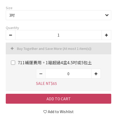
Size
Quantity
Buy Together and Save More
(At most 1 item(s))
711補運費用。1箱超過4盆4.5吋或5包土
SALE NT$65
ADD TO CART
Add to Wishlist