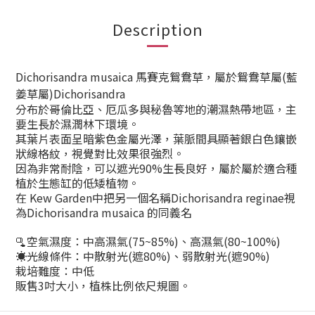
Description
Dichorisandra musaica 馬賽克鴛鴦草，屬於鴛鴦草屬(藍
姜草屬)Dichorisandra
分布於哥倫比亞、厄瓜多與秘魯等地的潮濕熱帶地區，主
要生長於濕潤林下環境。
其葉片表面呈暗紫色金屬光澤，葉脈間具顯著銀白色鑲嵌
狀線格紋，視覺對比效果很強烈。
因為非常耐陰，可以遮光90%生長良好，屬於屬於適合種
植於生態缸的低矮植物。
在 Kew Garden中把另一個名稱Dichorisandra reginae視
為Dichorisandra musaica 的同義名
🫗空氣濕度：中高濕氣(75~85%)、高濕氣(80~100%)
☀️光線條件：中散射光(遮80%)、弱散射光(遮90%)
栽培難度：中低
販售3吋大小，植株比例依尺規圖。