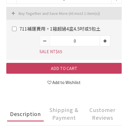
Buy Together and Save More
(At most 1 item(s))
711補運費用。1箱超過4盆4.5吋或5包土
SALE NT$65
ADD TO CART
Add to Wishlist
Shipping &
Customer
Description
Payment
Reviews