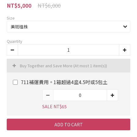
NT$6,000
NT$5,000
Size
Quantity
Buy Together and Save More
(At most 1 item(s))
711補運費用。1箱超過4盆4.5吋或5包土
SALE NT$65
ADD TO CART