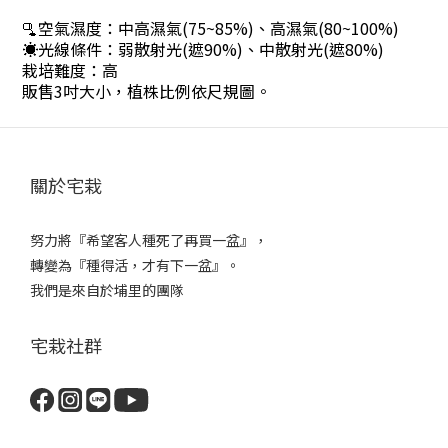
🫗空氣濕度：中高濕氣(75~85%)、高濕氣(80~100%)
☀️光線條件：弱散射光(遮90%)、中散射光(遮80%)
栽培難度：高
販售3吋大小，植株比例依尺規圖。
關於宅栽
努力將『希望客人種死了再買一盆』，
轉變為『種得活，才有下一盆』。
我們是來自於埔里的團隊
宅栽社群