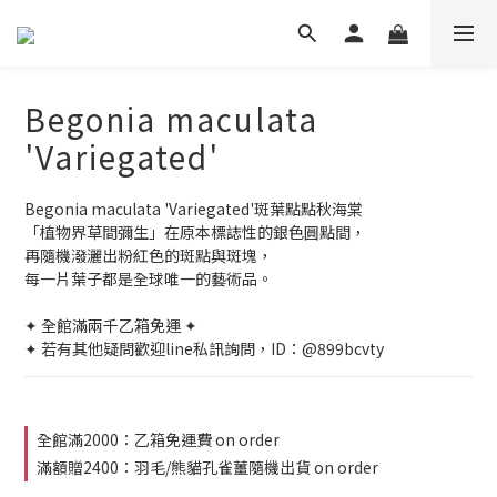
Begonia maculata
'Variegated'
Begonia maculata 'Variegated'斑葉點點秋海棠
「植物界草間彌生」在原本標誌性的銀色圓點間，
再隨機潑灑出粉紅色的斑點與斑塊，
每一片葉子都是全球唯一的藝術品。
✦ 全館滿兩千乙箱免運 ✦
✦ 若有其他疑問歡迎line私訊詢問，ID：@899bcvty
全館滿2000：乙箱免運費 on order
滿額贈2400：羽毛/熊貓孔雀薑隨機出貨 on order