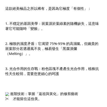
這款絕美極品之所以稀有，是因為它極度「有個性」：
1. 不穩定的基因美學：斑葉源於葉綠素的隨機缺失，這意味
著它可能隨時「變臉」。
2. 極致的濕度矛盾：它渴望 75%-95% 的高濕氣，但嬌貴的
斑葉部分若遇通風不良，極易發生「黑腐潰爛
（Melting）」。
3. 光合作用的生存戰：粉色區塊不產產生光合作用，植株抗
性天生較弱，需要您更細心的呵護
 進階技術：掌握「返祖與黃化」的修剪藝術

才能留住這份美。