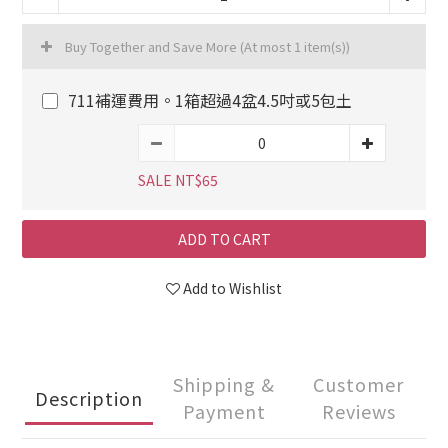
Buy Together and Save More
(At most 1 item(s))
711補運費用。1箱超過4盆4.5吋或5包土
SALE NT$65
ADD TO CART
Add to Wishlist
Shipping &
Customer
Description
Payment
Reviews