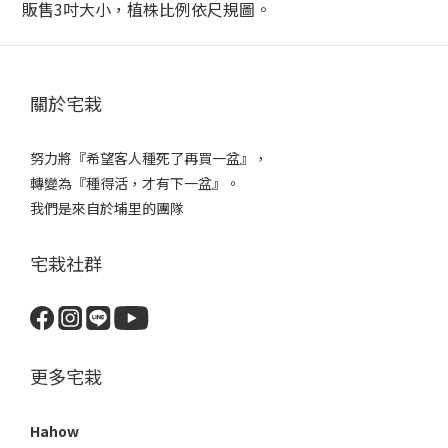
販售3吋大小，植株比例依尺規圖。
關於宅栽
努力將『希望客人種死了再買一盆』，
轉變為『種得活，才有下一盆』。
我們是來自於埔里的團隊
宅栽社群
更多宅栽
Hahow