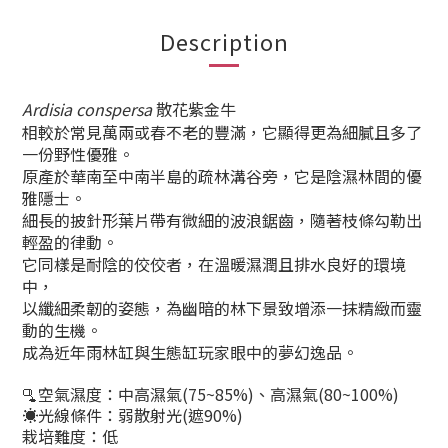
Description
Ardisia conspersa
散花紫金牛
相較於常見萬兩或春不老的豐滿，它顯得更為細膩且多了
一份野性優雅。
原產於華南至中南半島的疏林溝谷旁，它是陰濕林間的優
雅隱士。
細長的披針形葉片帶有微細的波浪鋸齒，隨著枝條勾勒出
輕盈的律動。
它同樣是耐陰的佼佼者，在溫暖濕潤且排水良好的環境
中，
以纖細柔韌的姿態，為幽暗的林下景致增添一抹精緻而靈
動的生機。
成為近年雨林缸與生態缸玩家眼中的夢幻逸品。
🫗空氣濕度：中高濕氣(75~85%)、高濕氣(80~100%)
☀️光線條件：弱散射光(遮90%)
栽培難度：低