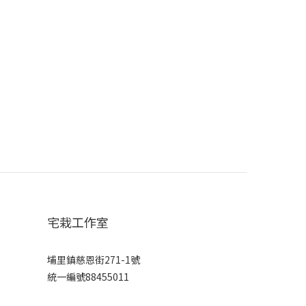
宅栽工作室
埔里鎮慈恩街271-1號
統一編號88455011