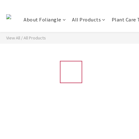
About Foliangle
All Products
Plant Care 
View All
/
All Products