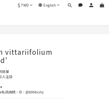
$
TWD
English
 vittariifolium
ed'
的斑葉
引人注目
✦
e私訊詢問，ID：@899bcvty