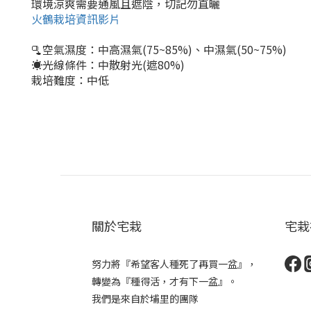
環境涼爽需要通風且遮陰，切記勿直曬
火鶴栽培資訊影片
🫗空氣濕度：中高濕氣(75~85%)、中濕氣(50~75%)
☀️光線條件：中散射光(遮80%)
栽培難度：中低
關於宅栽
宅栽
努力將『希望客人種死了再買一盆』，
轉變為『種得活，才有下一盆』。
我們是來自於埔里的團隊