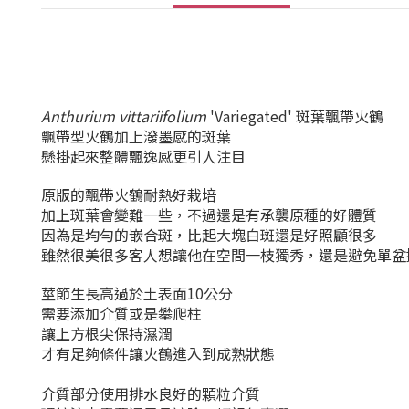
Anthurium vittariifolium
'Variegated' 斑葉
飄帶火鶴
飄帶型火鶴加上潑墨感的斑葉
懸掛起來整體飄逸感更引人注目
原版的飄帶火鶴耐熱好栽培
加上斑葉會變難一些，不過還是
有承襲原種的好
體質
因為是均勻的嵌合斑，比起大塊白斑還是好照顧很多
雖然很美很多客人想讓他在空間一枝獨秀，還是避免單盆
莖節生長高過於土表面10公分
需要添加介質或是攀爬柱
讓上方根尖保持濕潤
才有足夠條件讓火鶴進入到成熟狀態
介質部分使用排水良好的顆粒介質