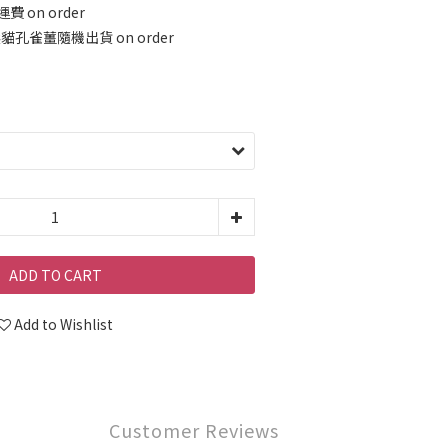
 on order
貓孔雀薑隨機出貨 on order
ADD TO CART
Add to Wishlist
Customer Reviews