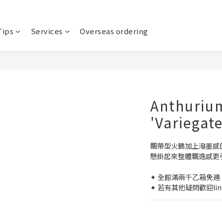
Tips
Services
Overseas ordering
Anthurium
'Variegat
飄帶型火鶴加上潑墨感
懸掛起來整體飄逸感更
✦ 全館滿兩千乙箱免運 
✦ 若有其他疑問歡迎lin